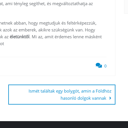
, ami tényleg segíthet, és megváltoztathatja az
hetnek abban, hogy megtudjuk és feltérképezzük,
ik azok az emberek, akikre szükségünk van. Hogy
nk az
életünktől
. Mi az, amit érdemes lenne másként
got
0
Ismét találtak egy bolygót, amin a Földhöz
hasonló dolgok vannak