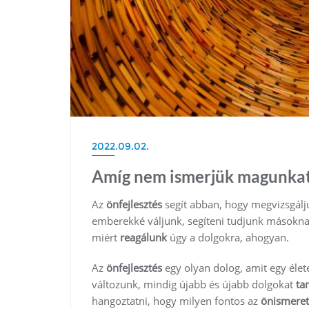
2022.09.02.
Amíg nem ismerjük magunkat
Az
önfejlesztés
segít abban, hogy megvizsgálj
emberekké váljunk, segíteni tudjunk másoknak 
miért
reagálunk
úgy a dolgokra, ahogyan.
Az
önfejlesztés
egy olyan dolog, amit egy éle
változunk, mindig újabb és újabb dolgokat
ta
hangoztatni, hogy milyen fontos az
önismeret