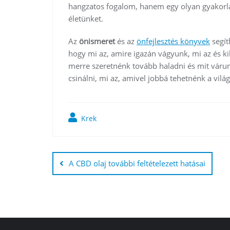
hangzatos fogalom, hanem egy olyan gyakorlat
életünket.
Az
önismeret
és az
önfejlesztés könyvek
segít
hogy mi az, amire igazán vágyunk, mi az és k
merre szeretnénk tovább haladni és mit váru
csinálni, mi az, amivel jobbá tehetnénk a vilá
Krek
Bejegyzés
navigáció
A CBD olaj további feltételezett hatásai