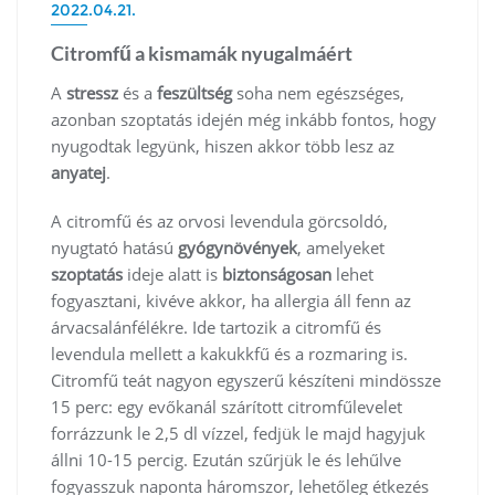
2022.04.21.
Citromfű a kismamák nyugalmáért
A
stressz
és a
feszültség
soha nem egészséges,
azonban szoptatás idején még inkább fontos, hogy
nyugodtak legyünk, hiszen akkor több lesz az
anyatej
.
A citromfű és az orvosi levendula görcsoldó,
nyugtató hatású
gyógynövények
, amelyeket
szoptatás
ideje alatt is
biztonságosan
lehet
fogyasztani, kivéve akkor, ha allergia áll fenn az
árvacsalánfélékre. Ide tartozik a citromfű és
levendula mellett a kakukkfű és a rozmaring is.
Citromfű teát nagyon egyszerű készíteni mindössze
15 perc: egy evőkanál szárított citromfűlevelet
forrázzunk le 2,5 dl vízzel, fedjük le majd hagyjuk
állni 10-15 percig. Ezután szűrjük le és lehűlve
fogyasszuk naponta háromszor, lehetőleg étkezés