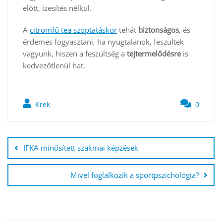
előtt, ízesítés nélkül.
A
citromfű tea szoptatáskor
tehát
biztonságos
, és
érdemes fogyasztani, ha nyugtalanok, feszültek
vagyunk, hiszen a feszültség a
tejtermelődésre
is
kedvezőtlenül hat.
Krek
0
Bejegyzés
navigáció
IFKA minősített szakmai képzések
Mivel foglalkozik a sportpszichológia?