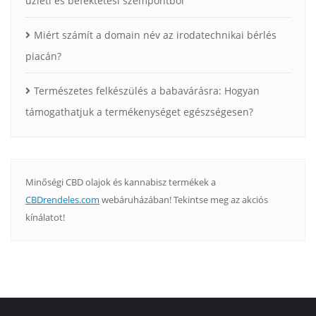
üzleti és befektetési szempontból
Miért számít a domain név az irodatechnikai bérlés
piacán?
Természetes felkészülés a babavárásra: Hogyan
támogathatjuk a termékenységet egészségesen?
Minőségi CBD olajok és kannabisz termékek a
CBDrendeles.com
webáruházában! Tekintse meg az akciós
kínálatot!