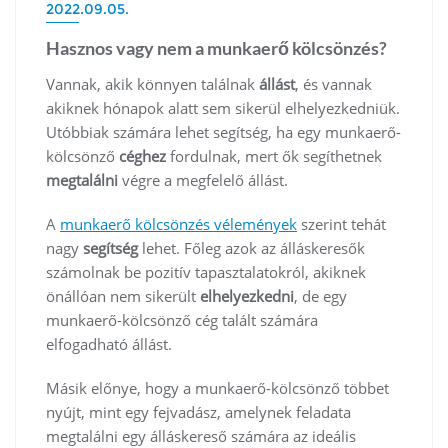
2022.09.05.
Hasznos vagy nem a munkaerő kölcsönzés?
Vannak, akik könnyen találnak
állást
, és vannak
akiknek hónapok alatt sem sikerül elhelyezkedniük.
Utóbbiak számára lehet segítség, ha egy munkaerő-
kölcsönző
céghez
fordulnak, mert ők segíthetnek
megtalálni
végre a megfelelő állást.
A
munkaerő kölcsönzés vélemények
szerint tehát
nagy
segítség
lehet. Főleg azok az álláskeresők
számolnak be pozitív tapasztalatokról, akiknek
önállóan nem sikerült
elhelyezkedni
, de egy
munkaerő-kölcsönző cég talált számára
elfogadható állást.
Másik előnye, hogy a munkaerő-kölcsönző többet
nyújt, mint egy fejvadász, amelynek feladata
megtalálni egy álláskereső számára az ideális