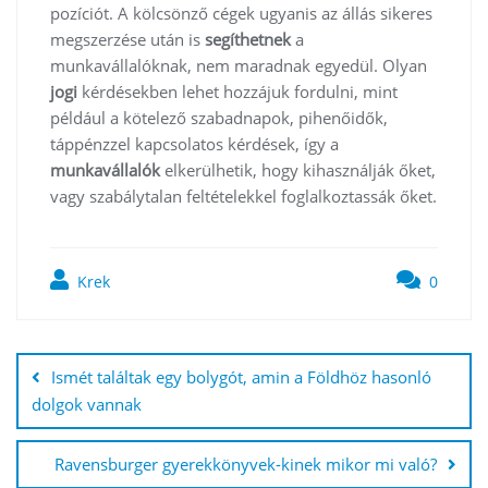
pozíciót. A kölcsönző cégek ugyanis az állás sikeres
megszerzése után is
segíthetnek
a
munkavállalóknak, nem maradnak egyedül. Olyan
jogi
kérdésekben lehet hozzájuk fordulni, mint
például a kötelező szabadnapok, pihenőidők,
táppénzzel kapcsolatos kérdések, így a
munkavállalók
elkerülhetik, hogy kihasználják őket,
vagy szabálytalan feltételekkel foglalkoztassák őket.
Krek
0
Bejegyzés
navigáció
Ismét találtak egy bolygót, amin a Földhöz hasonló
dolgok vannak
Ravensburger gyerekkönyvek-kinek mikor mi való?