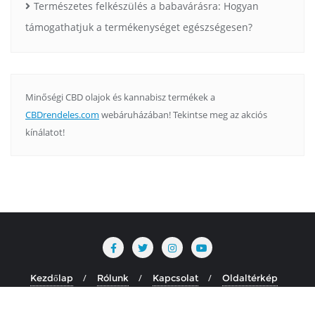
Természetes felkészülés a babavárásra: Hogyan
támogathatjuk a termékenységet egészségesen?
Minőségi CBD olajok és kannabisz termékek a
CBDrendeles.com
webáruházában! Tekintse meg az akciós
kínálatot!
Kezdőlap
Rólunk
Kapcsolat
Oldaltérkép
Copyright ©2026 krekapszli.hu . All rights reserved.
Powered