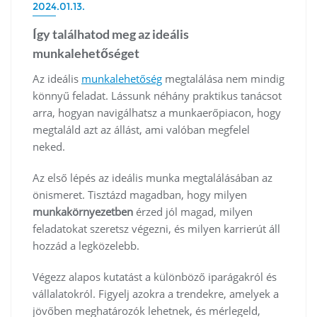
2024.01.13.
Így találhatod meg az ideális
munkalehetőséget
Az ideális
munkalehetőség
megtalálása nem mindig
könnyű feladat. Lássunk néhány praktikus tanácsot
arra, hogyan navigálhatsz a munkaerőpiacon, hogy
megtaláld azt az állást, ami valóban megfelel
neked.
Az első lépés az ideális munka megtalálásában az
önismeret. Tisztázd magadban, hogy milyen
munkakörnyezetben
érzed jól magad, milyen
feladatokat szeretsz végezni, és milyen karrierút áll
hozzád a legközelebb.
Végezz alapos kutatást a különböző iparágakról és
vállalatokról. Figyelj azokra a trendekre, amelyek a
jövőben meghatározók lehetnek, és mérlegeld,