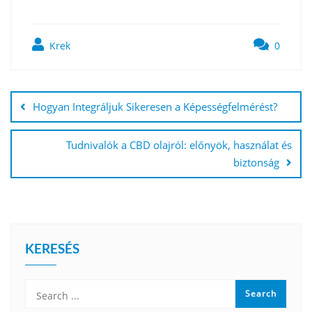
Krek
0
Bejegyzés
navigáció
Hogyan Integráljuk Sikeresen a Képességfelmérést?
Tudnivalók a CBD olajról: előnyök, használat és
biztonság
KERESÉS