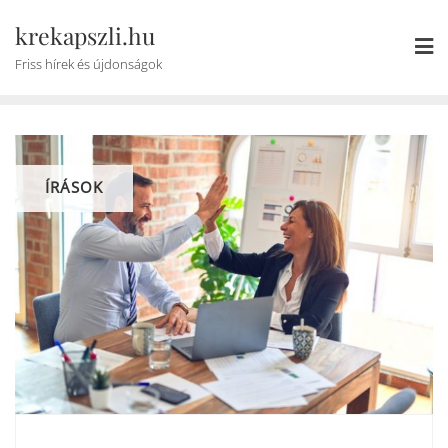
Skip
krekapszli.hu
to
content
Friss hírek és újdonságok
ÍRÁSOK