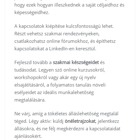
hogy ezek hogyan illeszkednek a saját céljaidhoz és
képességeidhez.
A kapcsolatok kiépítése kulcsfontosságú lehet.
Részt vehetsz szakmai rendezvényeken,
csatlakozhatsz online fórumokhoz, és építhetsz
kapcsolatokat a LinkedIn-en keresztül.
Fejleszd tovább a
szakmai készségeidet
és
tudásodat. Legyen szó online kurzusokról,
workshopokról vagy akár egy új nyelv
elsajátításáról, a folyamatos tanulás növeli
esélyeidet az ideális munkalehetőség
megtalálására.
Ne várj, amíg a tökéletes álláslehetőség megtalál
téged. Légy aktív: küldj
önéletrajzokat
, jelentkezz
állásokra, és ne félj megkérdezni a kapcsolataidat
ajánlásokért.