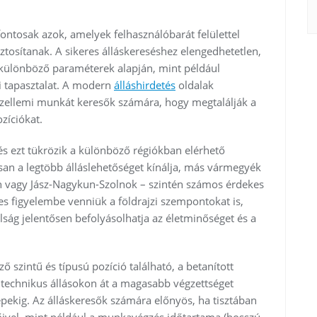
fontosak azok, amelyek felhasználóbarát felülettel
ztosítanak. A sikeres álláskereséshez elengedhetetlen,
különböző paraméterek alapján, mint például
 tapasztalat. A modern
álláshirdetés
oldalak
 szellemi munkát keresők számára, hogy megtalálják a
zíciókat.
s ezt tükrözik a különböző régiókban elérhető
isan a legtöbb álláslehetőséget kínálja, más vármegyék
 vagy Jász-Nagykun-Szolnok – szintén számos érdekes
es figyelembe venniük a földrajzi szempontokat is,
lság jelentősen befolyásolhatja az életminőséget és a
szintű és típusú pozíció található, a betanított
 technikus állásokon át a magasabb végzettséget
pekig. Az álláskeresők számára előnyös, ha tisztában
őivel, mint például a munkavégzés időtartama (hosszú