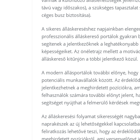
távú vagy időszakos), a szükséges tapasztalat 
céges busz biztosítása).
A sikeres álláskereséshez napjainkban elengedh
professzionális álláskereső portálok gyakran 
segítenek a jelentkezőknek a leghatékonyabb
képességeiket. Az önéletrajz mellett a motivác
álláskereső kitűnjön a többi jelentkező közül.
A modern állásportálok további előnye, hogy 
potenciális munkavállalók között. Az érdeklőd
jelentkezhetnek a meghirdetett pozíciókra, ami
felhasználók számára további előnyt jelent, ha
segítséget nyújthat a felmerülő kérdések meg
Az álláskeresési folyamat sikerességét nagyb
naprakészek az új lehetőségekkel kapcsolatban.
feliratkozás lehetővé teszi, hogy az érdeklőd
meghirdetett pozíciókról, ami versenyelőnyt j