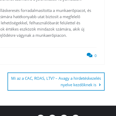
lláskeresés forradalmasította a munkaerőpiacot, és
ámára hatékonyabb utat biztosít a megfelelő
 lehetőségekkel, felhasználóbarát felülettel és
álok értékes eszközök mindazok számára, akik új
fejlődésre vágynak a munkaerőpiacon.
0
Mi az a CAC, ROAS, LTV? – Avagy a hirdetéskezelés
nyelve kezdőknek is