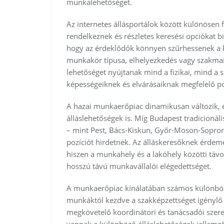
munkalehetőséget.
Az internetes állásportálok között különösen 
rendelkeznek és részletes keresési opciókat bi
hogy az érdeklődők könnyen szűrhessenek a 
munkakör típusa, elhelyezkedés vagy szakmai
lehetőséget nyújtanak mind a fizikai, mind a
képességeiknek és elvárásaiknak megfelelő po
A hazai munkaerőpiac dinamikusan változik, é
álláslehetőségek is. Míg Budapest tradicionál
– mint Pest, Bács-Kiskun, Győr-Moson-Sopron
pozíciót hirdetnek. Az álláskeresőknek érdem
hiszen a munkahely és a lakóhely közötti távo
hosszú távú munkavállalói elégedettséget.
A munkaerőpiac kínálatában számos különböző 
munkáktól kezdve a szakképzettséget igénylő
megkövetelő koordinátori és tanácsadói szere
vannak a különböző álláslehetőségek jellemz