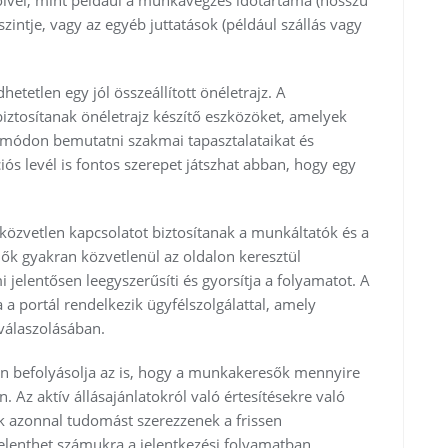
szintje, vagy az egyéb juttatások (például szállás vagy
etetlen egy jól összeállított önéletrajz. A
biztosítanak önéletrajz készítő eszközöket, amelyek
 módon bemutatni szakmai tapasztalataikat és
iós levél is fontos szerepet játszhat abban, hogy egy
közvetlen kapcsolatot biztosítanak a munkáltatók és a
ők gyakran közvetlenül az oldalon keresztül
 jelentősen leegyszerűsíti és gyorsítja a folyamatot. A
 a portál rendelkezik ügyfélszolgálattal, amely
válaszolásában.
an befolyásolja az is, hogy a munkakeresők mennyire
 Az aktív állásajánlatokról való értesítésekre való
ők azonnal tudomást szerezzenek a frissen
elenthet számukra a jelentkezési folyamatban.