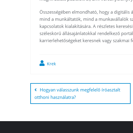
Összességében elmondható, hogy a digitális á
mind a munkáltatók, mind a munkavállalók sz
kapcsolatok kialakítására. A részletes keresési
széleskörű állásajánlatokkal rendelkező port
karrierlehetőségeket keresnek vagy szakmai 
Krek
Bejegyzés
navigáció
Hogyan válasszunk megfelelő íróasztalt
otthoni használatra?