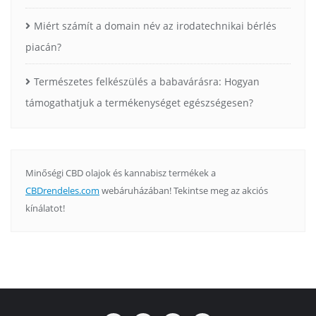
Miért számít a domain név az irodatechnikai bérlés
piacán?
Természetes felkészülés a babavárásra: Hogyan
támogathatjuk a termékenységet egészségesen?
Minőségi CBD olajok és kannabisz termékek a
CBDrendeles.com
webáruházában! Tekintse meg az akciós
kínálatot!