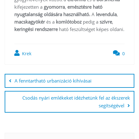
kifejezetten a
gyomorra
,
emésztésre ható
nyugtalanság oldására használható.
A
levendula
,
macskagyökér
és a
komlótoboz
pedig a
szívre
,
keringési rendszerre
ható feszültséget képes oldani.
Krek
0
Bejegyzés
navigáció
A fenntartható urbanizáció kihívásai
Csodás nyári emlékeket idézhetünk fel az ékszerek
segítségével