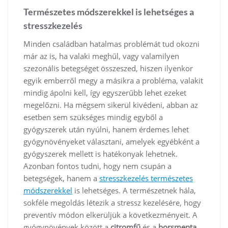
Természetes módszerekkel is lehetséges a
stresszkezelés
Minden családban hatalmas problémát tud okozni
már az is, ha valaki meghűl, vagy valamilyen
szezonális betegséget összeszed, hiszen ilyenkor
egyik emberről megy a másikra a probléma, valakit
mindig ápolni kell, így egyszerűbb lehet ezeket
megelőzni. Ha mégsem sikerül kivédeni, abban az
esetben sem szükséges mindig egyből a
gyógyszerek után nyúlni, hanem érdemes lehet
gyógynövényeket választani, amelyek egyébként a
gyógyszerek mellett is hatékonyak lehetnek.
Azonban fontos tudni, hogy nem csupán a
betegségek, hanem a
stresszkezelés természetes
módszerekkel
is lehetséges. A természetnek hála,
sokféle megoldás létezik a stressz kezelésére, hogy
preventív módon elkerüljük a következményeit. A
gyógynövények között a
citromfű
és a
borsmenta