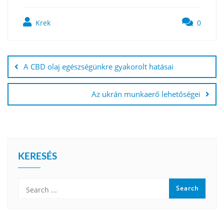
Krek
0
Bejegyzés
navigáció
A CBD olaj egészségünkre gyakorolt hatásai
Az ukrán munkaerő lehetőségei
KERESÉS