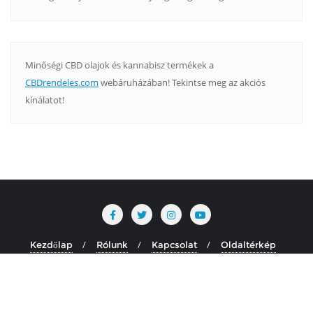
Minőségi CBD olajok és kannabisz termékek a
CBDrendeles.com
webáruházában! Tekintse meg az akciós
kínálatot!
Kezdőlap
Rólunk
Kapcsolat
Oldaltérkép
Copyright ©2026 krekapszli.hu . All rights reserved.
Powered
by
WordPress
&
Designed by
Bizberg Themes