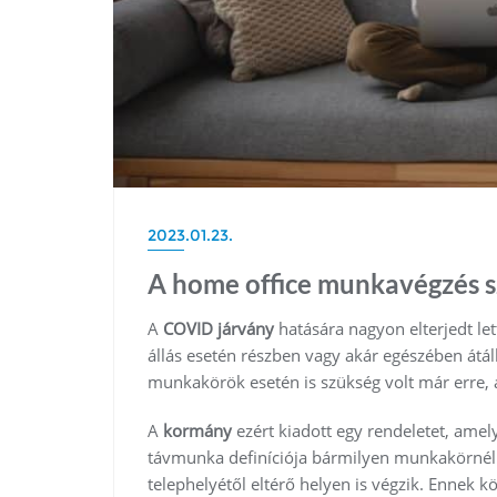
2023.01.23.
A home office munkavégzés s
A
COVID járvány
hatására nagyon elterjedt le
állás esetén részben vagy akár egészében átál
munkakörök esetén is szükség volt már erre,
A
kormány
ezért kiadott egy rendeletet, am
távmunka definíciója bármilyen munkakörnél
telephelyétől eltérő helyen is végzik. Ennek