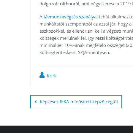
dolgozott
otthonról
, ami négyszerese a 2019 
A
távmunkavégzés szabályai
tehát alkalmazk
munkáltatói szempontból ez azzal jár, hogy a
eszközökkel, és ellenőrizni kell a végzett mun
költségek merülnek fel, így
rezsi
költségtéríté
minimálbér 10%-ának megfelelő összeget (2022
költségtérítésként, SZJA-mentesen.
Krek
Bejegyzés
navigáció
Képzések IFKA minősített képző cégtől