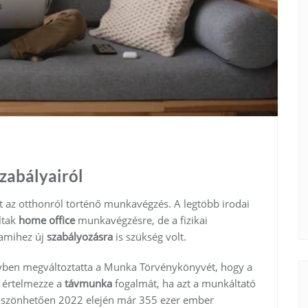
zabályairól
tt az otthonról történő munkavégzés. A legtöbb irodai
ltak
home office
munkavégzésre, de a fizikai
 amihez új
szabályozásra
is szükség volt.
elyben megváltoztatta a Munka Törvénykönyvét, hogy a
 értelmezze a
távmunka
fogalmát, ha azt a munkáltató
 köszönhetően 2022 elején már 355 ezer ember