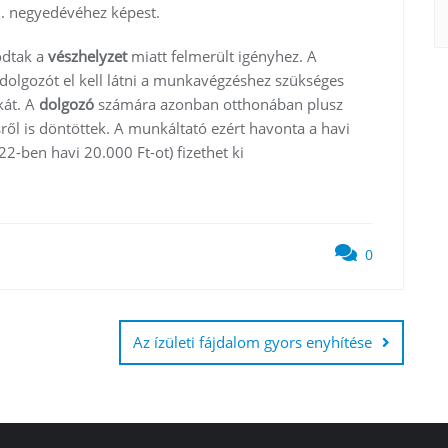
I. negyedévéhez képest.
odtak a
vészhelyzet
miatt felmerült igényhez. A
 dolgozót el kell látni a munkavégzéshez szükséges
kát. A
dolgozó
számára azonban otthonában plusz
sről is döntöttek. A munkáltató ezért havonta a havi
-ben havi 20.000 Ft-ot) fizethet ki
0
Az ízületi fájdalom gyors enyhítése