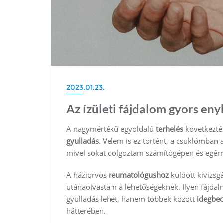
2023.01.23.
Az ízületi fájdalom gyors eny
A nagymértékű egyoldalú
terhelés
következté
gyulladás
. Velem is ez történt, a csuklómban 
mivel sokat dolgoztam számítógépen és egérr
A háziorvos
reumatológushoz
küldött kivizsg
utánaolvastam a lehetőségeknek. Ilyen fájdal
gyulladás lehet, hanem többek között
idegbec
hátterében.