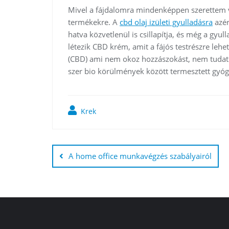
Mivel a fájdalomra mindenképpen szerettem v
termékekre. A
cbd olaj izületi gyulladásra
azér
hatva közvetlenül is csillapítja, és még a gyul
létezik CBD krém, amit a fájós testrészre lehe
(CBD) ami nem okoz hozzászokást, nem tudat
szer bio körülmények között termesztett gyó
Krek
Bejegyzés
navigáció
A home office munkavégzés szabályairól