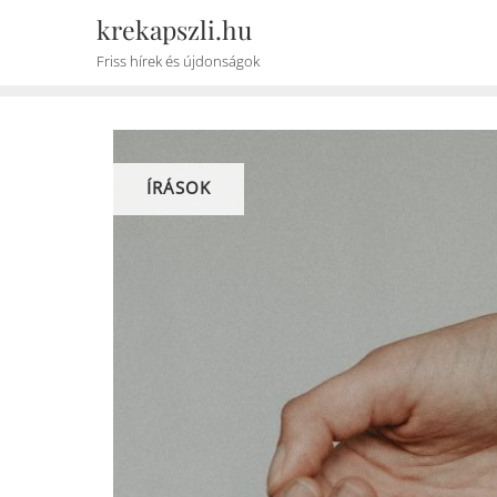
Skip
krekapszli.hu
to
Friss hírek és újdonságok
content
ÍRÁSOK