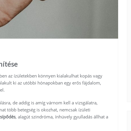
hítése
ben az ízületekben könnyen kialakulhat kopás vagy
alakult ki az utóbbi hónapokban egy erős fájdalom,
el.
álásra, de addig is amíg várnom kell a vizsgálatra,
mat több betegség is okozhat, nemcsak ízületi
sípődés
, alagút szindróma, ínhüvely gyulladás állhat a