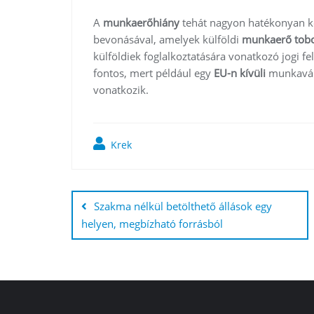
A
munkaerőhiány
tehát nagyon hatékonyan k
bevonásával, amelyek külföldi
munkaerő tob
külföldiek foglalkoztatására vonatkozó jogi fe
fontos, mert például egy
EU-n kívüli
munkaváll
vonatkozik.
Krek
Bejegyzés
navigáció
Szakma nélkül betölthető állások egy
helyen, megbízható forrásból