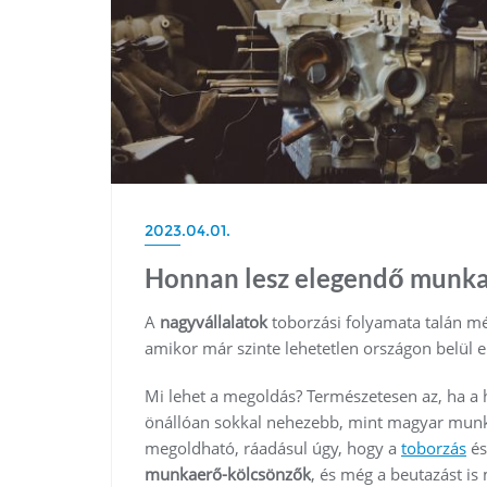
2023.04.01.
Honnan lesz elegendő munka
A
nagyvállalatok
toborzási folyamata talán m
amikor már szinte lehetetlen országon belül
Mi lehet a megoldás? Természetesen az, ha 
önállóan sokkal nehezebb, mint magyar munk
megoldható, ráadásul úgy, hogy a
toborzás
és
munkaerő-kölcsönzők
, és még a beutazást is