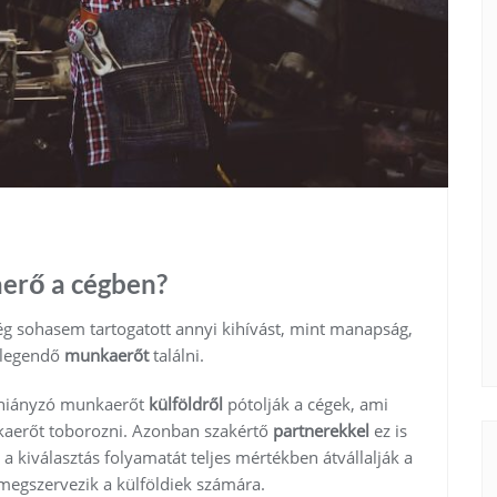
erő a cégben?
ég sohasem tartogatott annyi kihívást, mint manapság,
 elegendő
munkaerőt
találni.
a hiányzó munkaerőt
külföldről
pótolják a cégek, ami
aerőt toborozni. Azonban szakértő
partnerekkel
ez is
 a kiválasztás folyamatát teljes mértékben átvállalják a
 megszervezik a külföldiek számára.