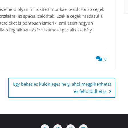
ezelhető olyan minősített munkaerő-kölcsönző cégek
orzására
(is) specializálódtak. Ezek a cégek ráadásul a
ltételeket is pontosan ismerik, ami azért nagyon
aló foglalkoztatására számos speciális szabály
0
Egy békés és különleges hely, ahol megpihenhetsz
és feltöltődhetsz