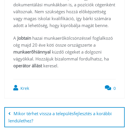
dokumentálási munkákban is, a pozíciók cégenként
változnak. Nem szükséges hozzá előképzettség
vagy magas iskolai kvalifikáció, így bárki számára
adott a lehetőség, hogy kipróbálja magát benne.
A
Jobtain
hazai munkaerőkölcsönzéssel foglalkozó
cég majd 20 éve köti össze országszerte a
munkaerőhiánnyal
küzdő cégeket a dolgozni
vágyókkal. Hozzájuk bizalommal fordulhatsz, ha
operátor
állást
keresel.
Krek
0
Bejegyzés
navigáció
Mikor térhet vissza a településfejlesztés a korábbi
lendülethez?