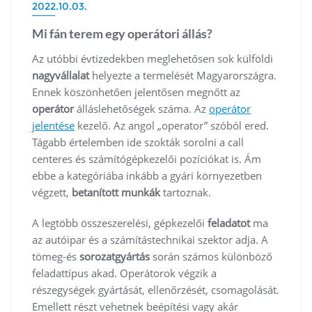
2022.10.03.
Mi fán terem egy operátori állás?
Az utóbbi évtizedekben meglehetősen sok külföldi
nagyvállalat
helyezte a termelését Magyarországra.
Ennek köszönhetően jelentősen megnőtt az
operátor
álláslehetőségek száma. Az
operátor
jelentése
kezelő. Az angol „operator” szóból ered.
Tágabb értelemben ide szokták sorolni a call
centeres és számítógépkezelői pozíciókat is. Ám
ebbe a kategóriába inkább a gyári környezetben
végzett,
betanított
munkák
tartoznak.
A legtöbb összeszerelési, gépkezelői
feladatot
ma
az autóipar és a számítástechnikai szektor adja. A
tömeg-és
sorozatgyártás
során számos különböző
feladattípus akad. Operátorok végzik a
részegységek gyártását, ellenőrzését, csomagolását.
Emellett részt vehetnek beépítési vagy akár