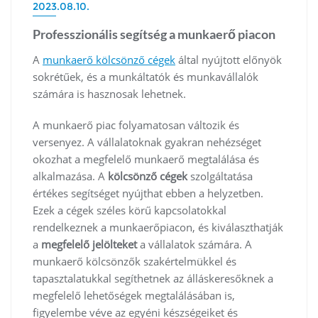
2023.08.10.
Professzionális segítség a munkaerő piacon
A
munkaerő kölcsönző cégek
által nyújtott előnyök
sokrétűek, és a munkáltatók és munkavállalók
számára is hasznosak lehetnek.
A munkaerő piac folyamatosan változik és
versenyez. A vállalatoknak gyakran nehézséget
okozhat a megfelelő munkaerő megtalálása és
alkalmazása. A
kölcsönző cégek
szolgáltatása
értékes segítséget nyújthat ebben a helyzetben.
Ezek a cégek széles körű kapcsolatokkal
rendelkeznek a munkaerőpiacon, és kiválaszthatják
a
megfelelő jelölteket
a vállalatok számára. A
munkaerő kölcsönzők szakértelmükkel és
tapasztalatukkal segíthetnek az álláskeresőknek a
megfelelő lehetőségek megtalálásában is,
figyelembe véve az egyéni készségeiket és