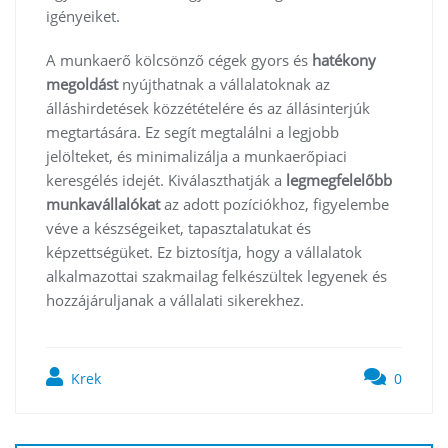
igényeiket.
A munkaerő kölcsönző cégek gyors és
hatékony
megoldást
nyújthatnak a vállalatoknak az
álláshirdetések közzétételére és az állásinterjúk
megtartására. Ez segít megtalálni a legjobb
jelölteket, és minimalizálja a munkaerőpiaci
keresgélés idejét. Kiválaszthatják a
legmegfelelőbb
munkavállalókat
az adott pozíciókhoz, figyelembe
véve a készségeiket, tapasztalatukat és
képzettségüket. Ez biztosítja, hogy a vállalatok
alkalmazottai szakmailag felkészültek legyenek és
hozzájáruljanak a vállalati sikerekhez.
Krek
0
Bejegyzés