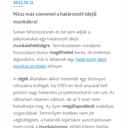
2022.10.12.
Nézz más szemmel a határozott idejű
munkákra!
Sokan felszisszennek és be sem adják a
pályázatukat egy határozott idejű
munkalehetőségre
. Természetesen mindenki
hosszútávú biztos
megélhetést
keres, de érdemes
átgondolni, mik is lehetnek egy
határozott idejű
munkaszerződés
előnyei.
A
cégek
általában akkor keresnek egy bizonyos
időszakra kollégát, ha GYES-en lévő anyukát kell
pótolni vagy határidős projektmunkáról van szó. Az
időtartam teljesen változó, de az 5 évet nem
haladhatja meg. Az ilyen
megállapodások
szabályai
szigorúbbak. Semmilyen esetben nem jár
végkielégítés, a határidő lejártakor automatikusan
megszűnik a
munkaviszony
, előbb kilépni belőle