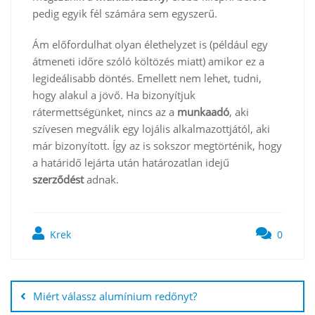
pedig egyik fél számára sem egyszerű.
Ám előfordulhat olyan élethelyzet is (például egy
átmeneti időre szóló költözés miatt) amikor ez a
legideálisabb döntés. Emellett nem lehet, tudni,
hogy alakul a jövő. Ha bizonyítjuk
rátermettségünket, nincs az a
munkaadó
, aki
szívesen megválik egy lojális alkalmazottjától, aki
már bizonyított. Így az is sokszor megtörténik, hogy
a határidő lejárta után határozatlan idejű
szerződést
adnak.
Krek
0
Bejegyzés
navigáció
Miért válassz alumínium redőnyt?