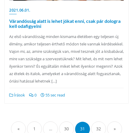
2021.06.01.
Várandósság alatt is lehet jókat enni, csak pár dologra
kell odafigyelni
Az első várandósság minden kismama életében egy teljesen új
élmény, amikor teljesen érthető módon tele vannak kérdésekkel.
Vajon mi, az, amire szükségük van, mivel tesznek jót a kisbabával,
mire van szüksége a szervezetüknek? Mit lehet, és mit nem lehet
ilyenkor tenni? És egyáltalán miket lehet ilyenkor megenni? Azok
az ételek és italok, amelyeket a várandósság alatt fogyasztanak,
óriási hatással lehetnek […]
Írások
0
55 sec read
Bejegyzések
lapozása
«
1
…
30
31
32
»