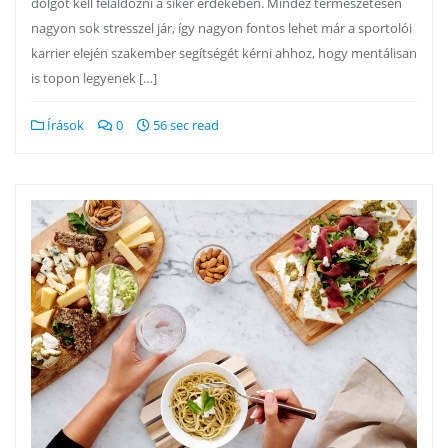
dolgot kell feláldozni a siker érdekében. Mindez természetesen
nagyon sok stresszel jár, így nagyon fontos lehet már a sportolói
karrier elején szakember segítségét kérni ahhoz, hogy mentálisan
is topon legyenek […]
Írások
0
56 sec read