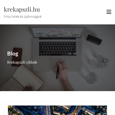
Skip
krekapszli.hu
to
content
Friss hírek és újdonságok
Blog
Krekapszli cikkek