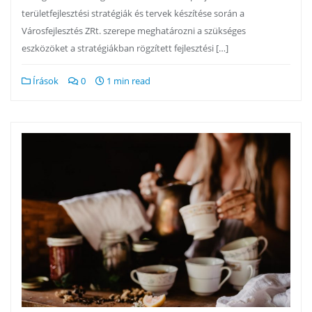
területfejlesztési stratégiák és tervek készítése során a
Városfejlesztés ZRt. szerepe meghatározni a szükséges
eszközöket a stratégiákban rögzített fejlesztési […]
Írások
0
1 min read