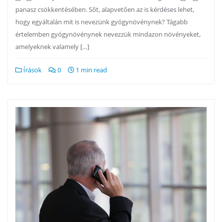
panasz csökkentésében. Sőt, alapvetően az is kérdéses lehet,
hogy egyáltalán mit is nevezünk gyógynövénynek? Tágabb
értelemben gyógynövénynek nevezzük mindazon növényeket,
amelyeknek valamely […]
Írások
0
1 min read