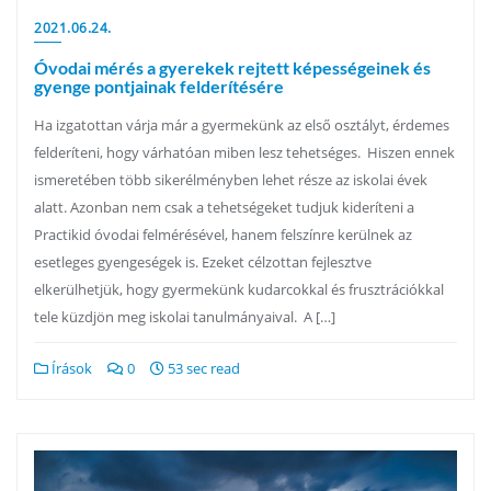
2021.06.24.
Óvodai mérés a gyerekek rejtett képességeinek és
gyenge pontjainak felderítésére
Ha izgatottan várja már a gyermekünk az első osztályt, érdemes
felderíteni, hogy várhatóan miben lesz tehetséges. Hiszen ennek
ismeretében több sikerélményben lehet része az iskolai évek
alatt. Azonban nem csak a tehetségeket tudjuk kideríteni a
Practikid óvodai felmérésével, hanem felszínre kerülnek az
esetleges gyengeségek is. Ezeket célzottan fejlesztve
elkerülhetjük, hogy gyermekünk kudarcokkal és frusztrációkkal
tele küzdjön meg iskolai tanulmányaival. A […]
Írások
0
53 sec read