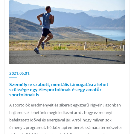
2021.06.01.
Személyre szabott, mentális támogatásra lehet
szüksége egy élesportolónak és egy amatőr
sportolónak is
A sportolók eredményeit és sikereit egyszerű irigyelni, azonban
hajlamosak lehetünk megfeledkezni arról, hogy ez mennyi
befektetett idővel és energiával jár. Arról, hogy milyen sok
élményt, programot, hétköznapi emberek számára természetes