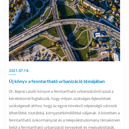
2021.07.19.
Új könyv a fenntartható urbanizáció témájában
Dr. Bajnai László könyve a fenntartható urbanizációról azzal a
kérdéskörrel foglalkozik, hogy milyen szükséges fejlesztések
szükségesek ahhoz, hogy az egyre növekvő népességű városok
élhetőbbé, tisztábbá, környezetkímélőbbé váljanak. A kötetben a
fenntartható önkormányzat és a településtudomány témakörein
belül a fenntartható urbanizáció tervezését és megvalósítását,