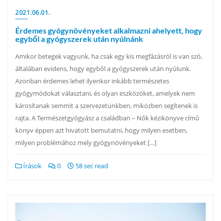
2021.06.01.
Érdemes gyógynövényeket alkalmazni ahelyett, hogy
egyből a gyógyszerek után nyúlnánk
Amikor betegek vagyunk, ha csak egy kis megfázásról is van szó,
általában evidens, hogy egyből a gyógyszerek után nyúlunk.
Azonban érdemes lehet ilyenkor inkább természetes
gyógymódokat választani, és olyan eszközöket, amelyek nem
károsítanak semmit a szervezetünkben, miközben segítenek is
rajta. A Természetgyógyász a családban – Nők kézikönyve című
könyv éppen azt hivatott bemutatni, hogy milyen esetben,
milyen problémához mely gyógynövényeket […]
Írások
0
58 sec read